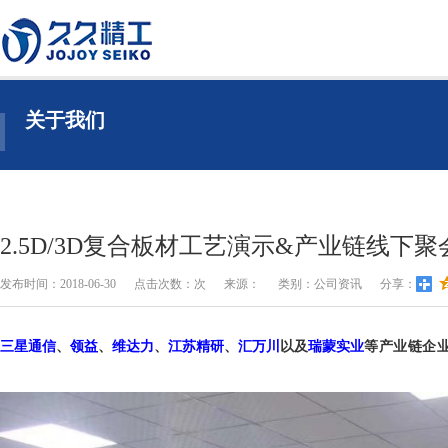
关于我们
2.5D/3D复合板材工艺演示&产业链线下
发布时间：2018-06-30
点击次数：
次
来源：
类别：公司资讯
分享：
三星通信
、
领益
、
维达力
、
江苏精研
、
汇万川
以及
瑞蒙实业
等产业链企