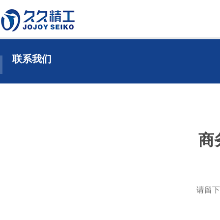
联系我们
商
请留下